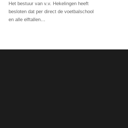
Het bestuur van v.v. Hekelingen heeft
besloten dat per direct de voetbalschool
en alle elftallen…