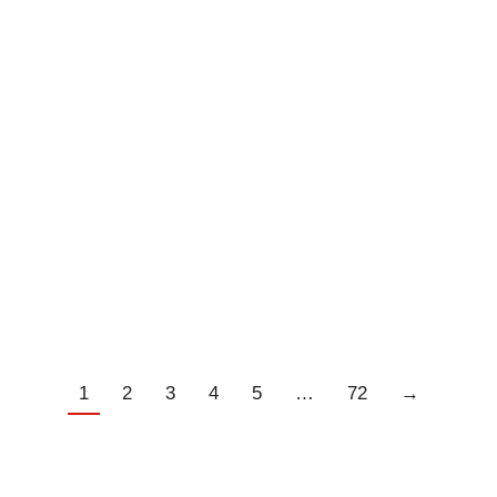
Quincy de Lobel naar v.v.
Hekelingen
14/04/2026
1
2
3
4
5
…
72
→