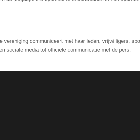
e vereniging communiceert met haar leden, vrijwilligers, sp
n sociale media tot officiële communicatie met de pers.