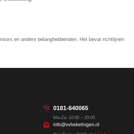
onsors en andere belanghebbenden. Het bevat richtlijnen
0181-640065
Ma-Za: 10:00 – 20:00
info@vvhekelingen.nl