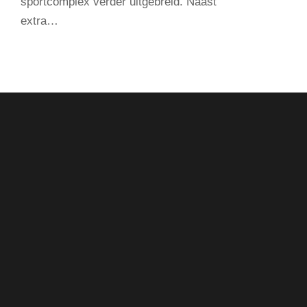
sportcomplex verder uitgebreid. Naast
extra…