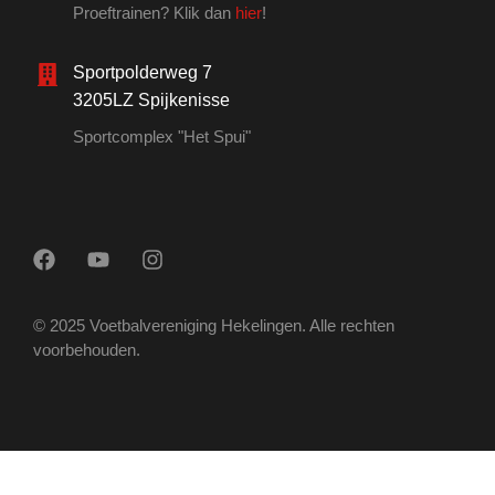
Proeftrainen? Klik dan
hier
!
Sportpolderweg 7
3205LZ Spijkenisse
Sportcomplex "Het Spui"
© 2025 Voetbalvereniging Hekelingen. Alle rechten
voorbehouden.