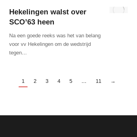
Hekelingen walst over
SCO’63 heen
Na een goede reeks was het van belang
voor vv Hekelingen om de wedstrijd
tegen…
1
2
3
4
5
…
11
→