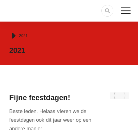
Je bent hier:
2021
2021
Fijne feestdagen!
Beste leden, Helaas vieren we de
feestdagen ook dit jaar weer op een
andere manier…