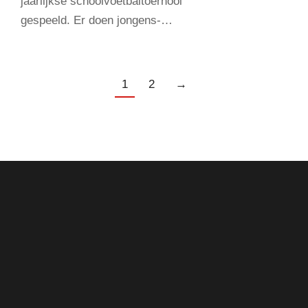
jaarlijkse schoolvoetbaltoernooi
gespeeld. Er doen jongens-…
1
2
→