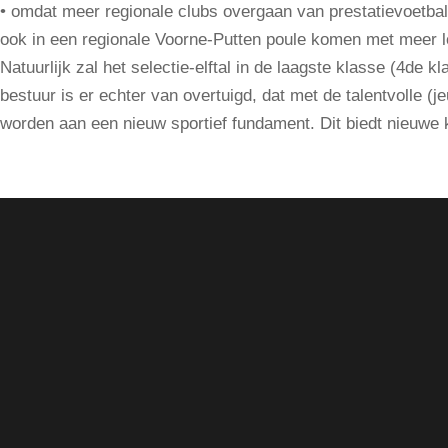
• omdat meer regionale clubs overgaan van prestatievoetbal
ook in een regionale Voorne-Putten poule komen met meer loka
Natuurlijk zal het selectie-elftal in de laagste klasse (4de
bestuur is er echter van overtuigd, dat met de talentvolle (j
worden aan een nieuw sportief fundament. Dit biedt nieuwe 