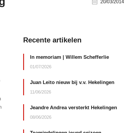
ag
20/03/2014
Recente artikelen
In memoriam | Willem Schefferlie
01/07/2026
f
Juan Leito nieuw bij v.v. Hekelingen
11/06/2026
n
n
Jeandre Andrea versterkt Hekelingen
08/06/2026
Teamindelingen jeugd seizoen