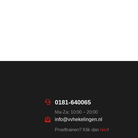
0181-640065
Ma-Za: 10:00 – 20:00
info@vvhekelingen.nl
Proeftrainen? Klik dan
hier
!