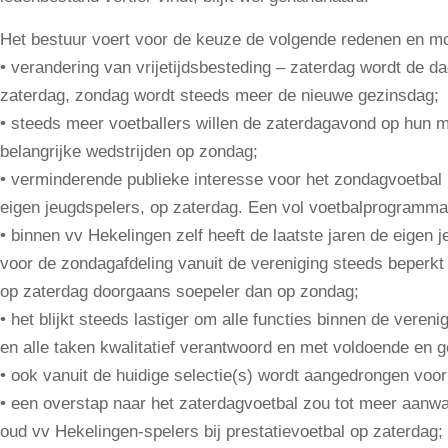
Het bestuur voert voor de keuze de volgende redenen en mo
• verandering van vrijetijdsbesteding – zaterdag wordt de dag
zaterdag, zondag wordt steeds meer de nieuwe gezinsdag;
• steeds meer voetballers willen de zaterdagavond op hun ma
belangrijke wedstrijden op zondag;
• verminderende publieke interesse voor het zondagvoetba
eigen jeugdspelers, op zaterdag. Een vol voetbalprogramma 
• binnen vv Hekelingen zelf heeft de laatste jaren de eige
voor de zondagafdeling vanuit de vereniging steeds beperk
op zaterdag doorgaans soepeler dan op zondag;
• het blijkt steeds lastiger om alle functies binnen de vere
en alle taken kwalitatief verantwoord en met voldoende en 
• ook vanuit de huidige selectie(s) wordt aangedrongen voor
• een overstap naar het zaterdagvoetbal zou tot meer aanw
oud vv Hekelingen-spelers bij prestatievoetbal op zaterdag;