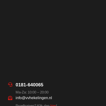
0181-640065
Ma-Za: 10:00 – 20:00
info@vvhekelingen.nl
Proeftrainen? Klik dan
hier
!