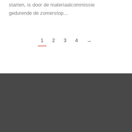
starten, is door de materiaalcommissie
gedurende de zomerstop…
1
2
3
4
→