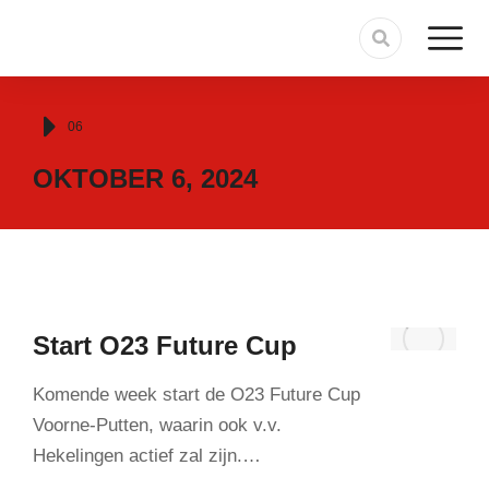
Je bent hier:
06
OKTOBER 6, 2024
Start O23 Future Cup
Komende week start de O23 Future Cup
Voorne-Putten, waarin ook v.v.
Hekelingen actief zal zijn.…