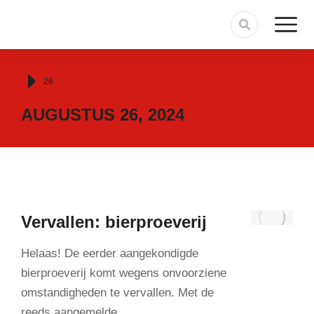
Je bent hier:
26
AUGUSTUS 26, 2024
Vervallen: bierproeverij
Helaas! De eerder aangekondigde
bierproeverij komt wegens onvoorziene
omstandigheden te vervallen. Met de
reeds aangemelde…