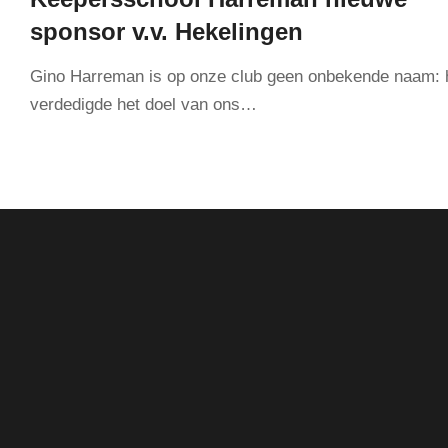
sponsor v.v. Hekelingen
Gino Harreman is op onze club geen onbekende naam: h
verdedigde het doel van ons…