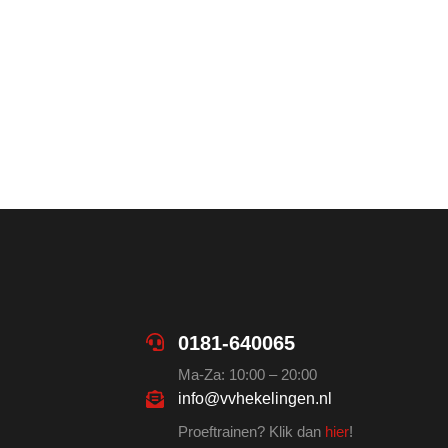
0181-640065
Ma-Za: 10:00 – 20:00
info@vvhekelingen.nl
Proeftrainen? Klik dan
hier
!