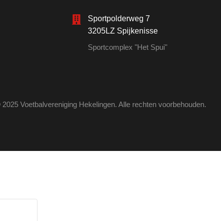
Sportpolderweg 7
3205LZ Spijkenisse
Sportcomplex "Het Spui"
 2025 Voetbalvereniging Hekelingen. Alle rechten voorbehouden.