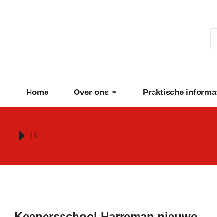
Home
Over ons
Praktische informa
Je bent hier:
11
Keepersschool Harreman nieuwe