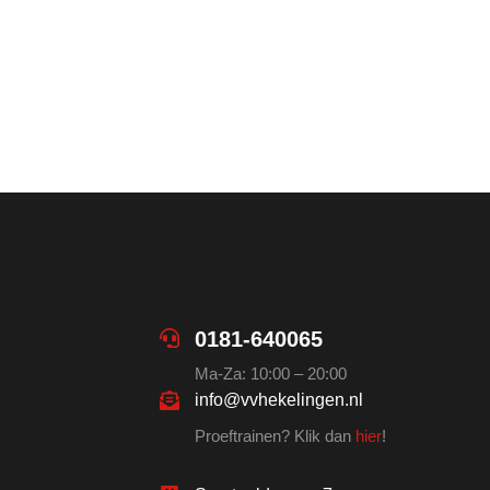
0181-640065
Ma-Za: 10:00 – 20:00
info@vvhekelingen.nl
Proeftrainen? Klik dan
hier
!