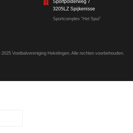
Sportpolderweg 7
3205LZ Spijkenisse
Sportcomplex "Het Spui"
 2025 Voetbalvereniging Hekelingen. Alle rechten voorbehouden.