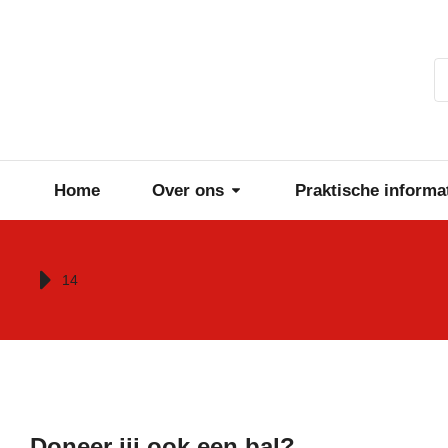
Home
Over ons
Praktische informa
Je bent hier:
14
Doneer jij ook een bal?