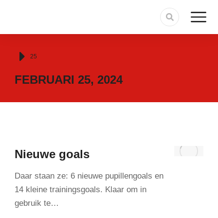
Je bent hier:
25
FEBRUARI 25, 2024
Nieuwe goals
Daar staan ze: 6 nieuwe pupillengoals en
14 kleine trainingsgoals. Klaar om in
gebruik te…