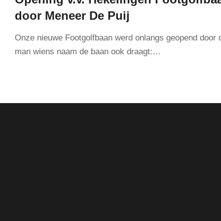
door Meneer De Puij
Onze nieuwe Footgolfbaan werd onlangs geopend door 
man wiens naam de baan ook draagt:…