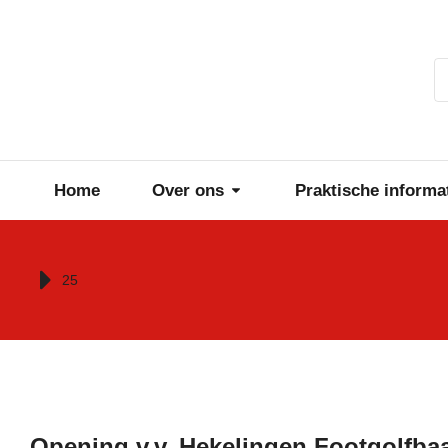
Home
Over ons
Praktische informa
Je bent hier:
25
Opening v.v. Hekelingen Footgolfba