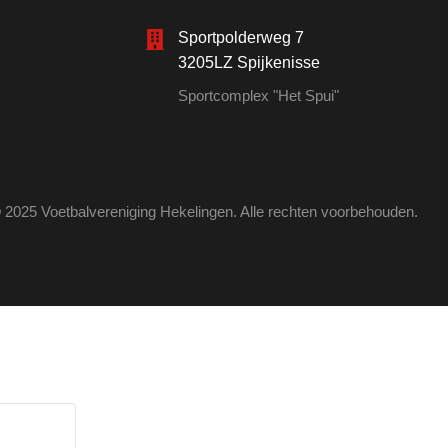
Sportpolderweg 7
3205LZ Spijkenisse
Sportcomplex "Het Spui"
 2025 Voetbalvereniging Hekelingen. Alle rechten voorbehouden.