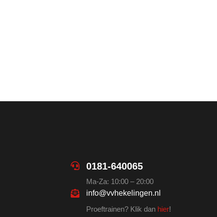
0181-640065
Ma-Za: 10:00 – 20:00
info@vvhekelingen.nl
Proeftrainen? Klik dan
hier
!