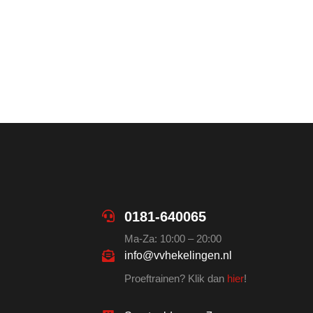
0181-640065
Ma-Za: 10:00 – 20:00
info@vvhekelingen.nl
Proeftrainen? Klik dan
hier
!