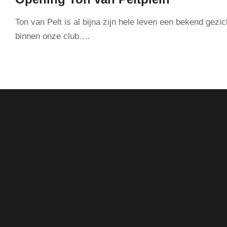
Ton van Pelt is al bijna zijn hele leven een bekend gezic
binnen onze club.…