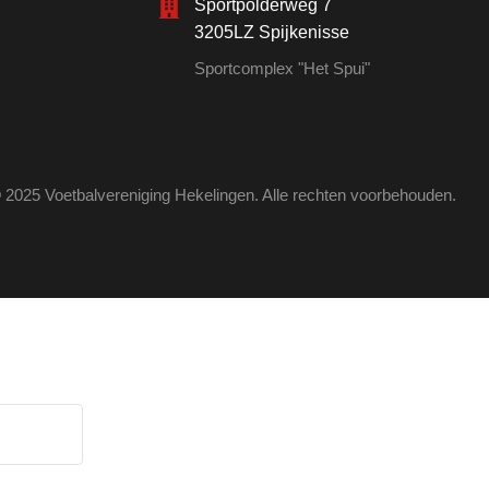
Sportpolderweg 7
3205LZ Spijkenisse
Sportcomplex "Het Spui"
 2025 Voetbalvereniging Hekelingen. Alle rechten voorbehouden.