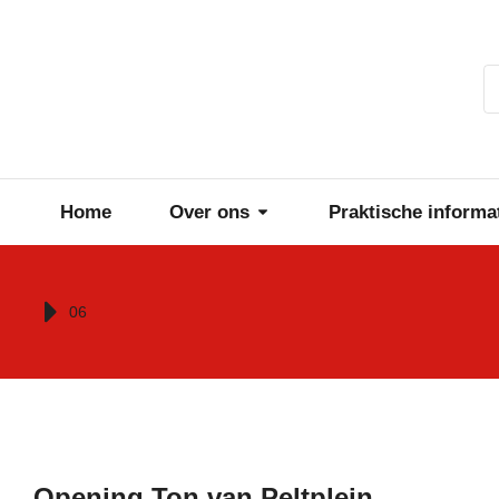
Home
Over ons
Praktische informa
Je bent hier:
06
Opening Ton van Peltplein