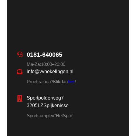
0181-640065
Ma-Za: 10:00 – 20:00
info@vvhekelingen.nl
Proeftrainen? Klik dan
hier
!
Sportpolderweg 7
3205LZ Spijkenisse
Sportcomplex "Het Spui"