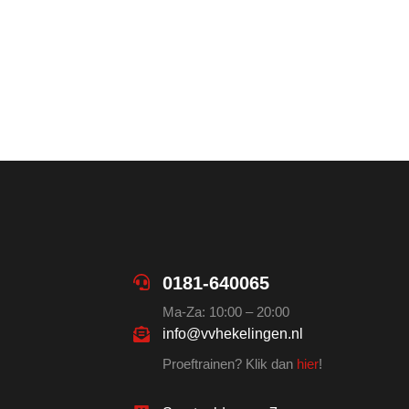
0181-640065
Ma-Za: 10:00 – 20:00
info@vvhekelingen.nl
Proeftrainen? Klik dan
hier
!