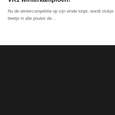
Nu de wintercompetitie op zijn einde loopt, wordt stukje 
beetje in alle poules de…