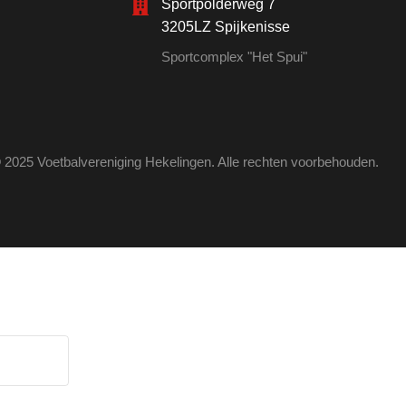
Sportpolderweg 7
3205LZ Spijkenisse
Sportcomplex "Het Spui"
 2025 Voetbalvereniging Hekelingen. Alle rechten voorbehouden.