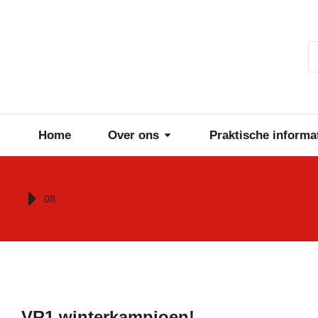
Home
Over ons
Praktische informa
Je bent hier:
08
VR1 winterkampioen!