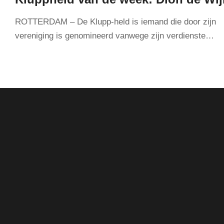
ROTTERDAM – De Klupp-held is iemand die door zijn
vereniging is genomineerd vanwege zijn verdienste…