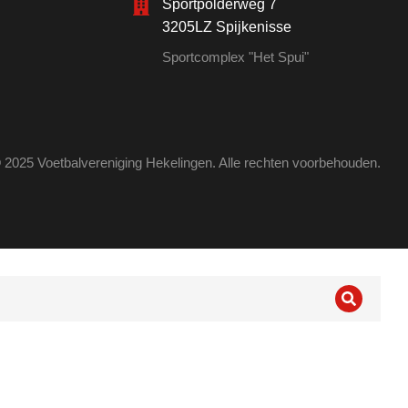
Sportpolderweg 7
3205LZ Spijkenisse
Sportcomplex "Het Spui"
 2025 Voetbalvereniging Hekelingen. Alle rechten voorbehouden.