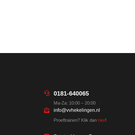
0181-640065
Ma-Za: 10:00 – 20:00
info@vvhekelingen.nl
Proeftrainen? Klik dan
hier
!