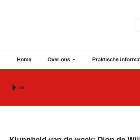
Home
Over ons
Praktische informa
Je bent hier:
05
Kluppheld van de week: Dion de Wij