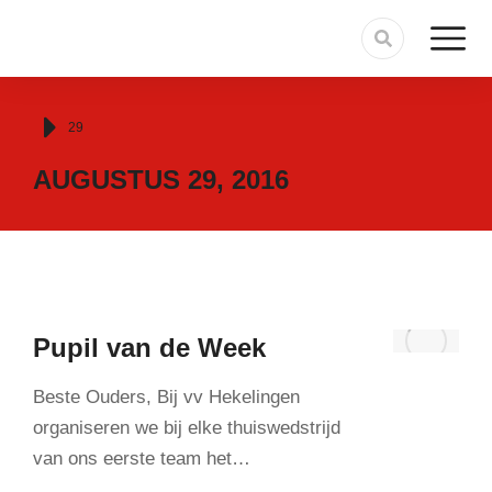
Je bent hier:
29
AUGUSTUS 29, 2016
Pupil van de Week
Beste Ouders, Bij vv Hekelingen
organiseren we bij elke thuiswedstrijd
van ons eerste team het…