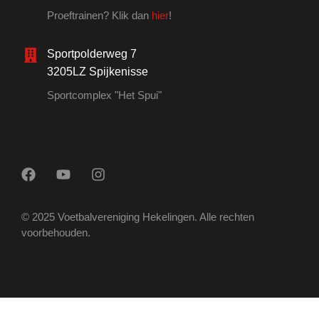
Proeftrainen? Klik dan
hier
!
Sportpolderweg 7
3205LZ Spijkenisse
Sportcomplex "Het Spui"
© 2025 Voetbalvereniging Hekelingen. Alle rechten
voorbehouden.