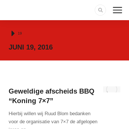
Je bent hier:
19
JUNI 19, 2016
Geweldige afscheids BBQ
“Koning 7×7”
Hierbij willen wij Ruud Blom bedanken
voor de organisatie van 7×7 de afgelopen