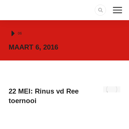
Je bent hier:
06
MAART 6, 2016
22 MEI: Rinus vd Ree
toernooi