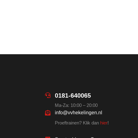
0181-640065
Ma-Za: 10:00 – 20:00
info@vvhekelingen.nl
Proeftrainen? Klik dan
hier
!