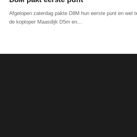
Afgelopen zaterdag pakte D8M hun eerste punt en wel 
de koploper Maasdijk D5m en…