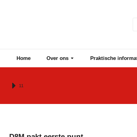
Home
Over ons
Praktische informa
Je bent hier:
11
D8M pakt eerste punt