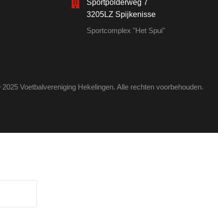
Sportpolderweg 7
3205LZ Spijkenisse
Sportcomplex "Het Spui"
 2025 Voetbalvereniging Hekelingen. Alle rechten voorbehouden.