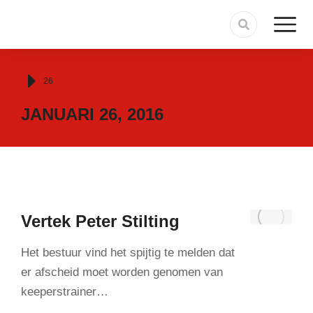
Je bent hier:
26
JANUARI 26, 2016
Vertek Peter Stilting
Het bestuur vind het spijtig te melden dat
er afscheid moet worden genomen van
keeperstrainer…