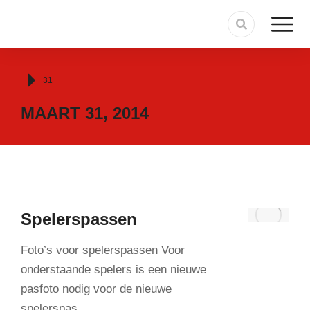
Je bent hier:
31
MAART 31, 2014
Spelerspassen
Foto’s voor spelerspassen Voor
onderstaande spelers is een nieuwe
pasfoto nodig voor de nieuwe
spelerspas…