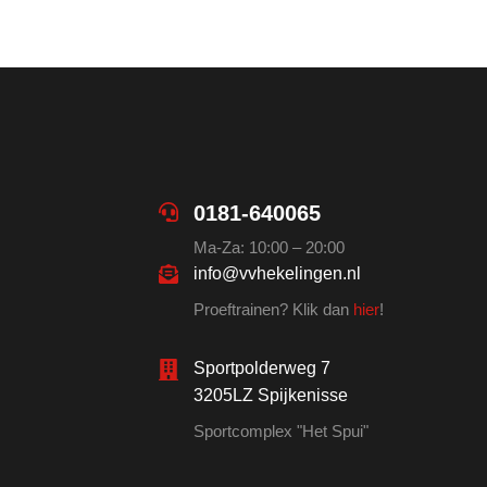
0181-640065
Ma-Za: 10:00 – 20:00
info@vvhekelingen.nl
Proeftrainen? Klik dan
hier
!
Sportpolderweg 7
3205LZ Spijkenisse
Sportcomplex "Het Spui"