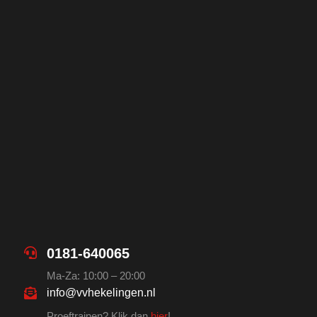
0181-640065
Ma-Za: 10:00 – 20:00
info@vvhekelingen.nl
Proeftrainen? Klik dan
hier
!