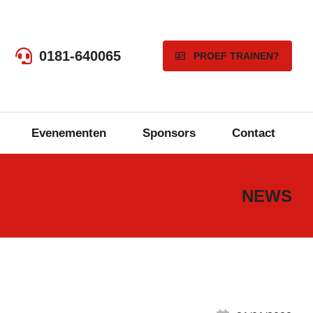
0181-640065
PROEF TRAINEN?
Evenementen
Sponsors
Contact
NEWS