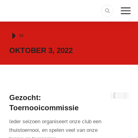
Je bent hier:
03
OKTOBER 3, 2022
Gezocht:
Toernooicommissie
Ieder seizoen organiseert onze club een
thuistoernooi, en spelen veel van onze