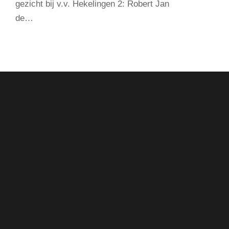
gezicht bij v.v. Hekelingen 2: Robert Jan
de…