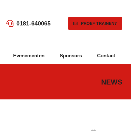
0181-640065
PROEF TRAINEN?
Evenementen
Sponsors
Contact
NEWS