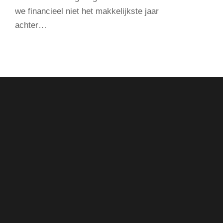
we financieel niet het makkelijkste jaar
achter…