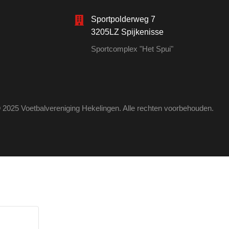
Sportpolderweg 7
3205LZ Spijkenisse
Sportcomplex "Het Spui"
 2025 Voetbalvereniging Hekelingen. Alle rechten voorbehouden.