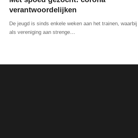
verantwoordelijken
De jeugd is sinds enkele weken aan het trainen, waarbi
als vereniging aan strenge…