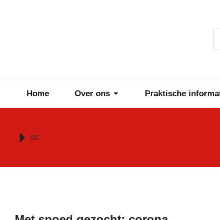
Home
Over ons
Praktische informa
Je bent hier:
02
Met spoed gezocht: corona