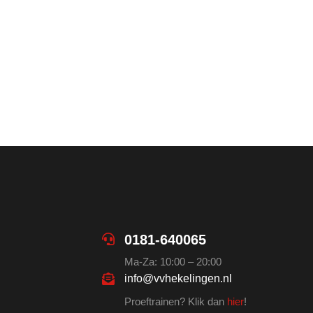
0181-640065
Ma-Za: 10:00 – 20:00
info@vvhekelingen.nl
Proeftrainen? Klik dan
hier
!