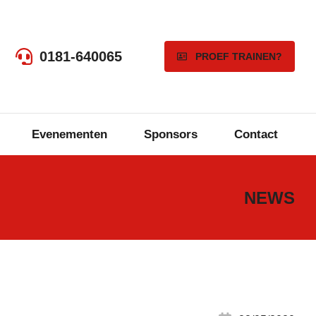
0181-640065
PROEF TRAINEN?
Evenementen
Sponsors
Contact
NEWS