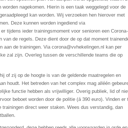
n worden nagekomen. Hierin is een taak weggelegd voor de
ur geraadpleegd kan worden. Wij verzoeken hen hierover met
komen. Deze kunnen worden ingediend via
er tijdens ieder trainingsmoment voor senioren een Corona-
en van de regels. Deze dient door de op dat moment trainend
en aan de trainingen. Via corona@vvhekelingen.nl kan per
e zal zijn. Overleg tussen de verschillende teams die op
ij of zij op de hoogte is van de geldende maatregelen en
d aan houdt. Het betreden van het complex mag alléén gebeur
jke functie hebben als vrijwilliger. Overig publiek, lid of nie
rvoor beboet worden door de politie (á 390 euro). Vinden er 
e trainingen direct weer staken. Wees dus verstandig, dan
tballen.
 uitgezonderd, deze hebben reeds alle voorwaarden in orde en