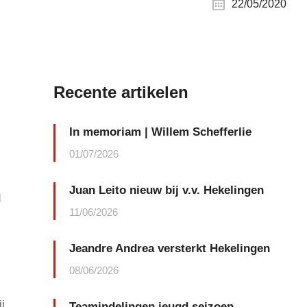
22/05/2020
Recente artikelen
In memoriam | Willem Schefferlie
01/07/2026
Juan Leito nieuw bij v.v. Hekelingen
d
11/06/2026
Jeandre Andrea versterkt Hekelingen
08/06/2026
j
Teamindelingen jeugd seizoen