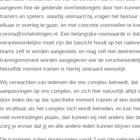
aangeven hoe de geldende overheidsregels door hen kunne
trainers en spelers, waarbij uiteraard bij vragen het bestu
elkaar in overleg te gaan, en met concrete voorstellen te 
corona@vvhekelingen.nl. Een belangrijke voorwaarde is dat 
verantwoordelijke moet zijn die toezicht houdt op het nalev
teams zelf te worden aangesteld, en mag zelf niet deelnem
trainingsmoment worden aangegeven wie de verantwoordelijk
hetzelfde moment trainen is hierbij uiteraard wenselijk.
Wij verwachten van iedereen die ons complex betreedt, dat h
aanpassingen op ons complex, en zich hier natuurlijk altij
door leden die op dat specifieke moment trainen of een duideli
is strafbaar als het complex toch wordt betreden, en kan hie
veel overtredingen plaats, dan kunnen wij niet anders dan d
zorg je ervoor dat jij en alle andere leden kunnen blijven voe
De trainingen zullen plaatsvinden vanaf 2 juni (de selectie