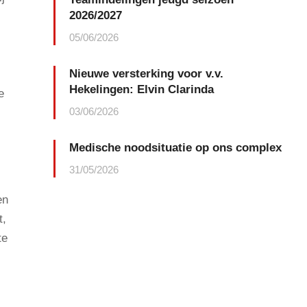
2026/2027
05/06/2026
Nieuwe versterking voor v.v.
Hekelingen: Elvin Clarinda
e
03/06/2026
Medische noodsituatie op ons complex
31/05/2026
en
t,
te