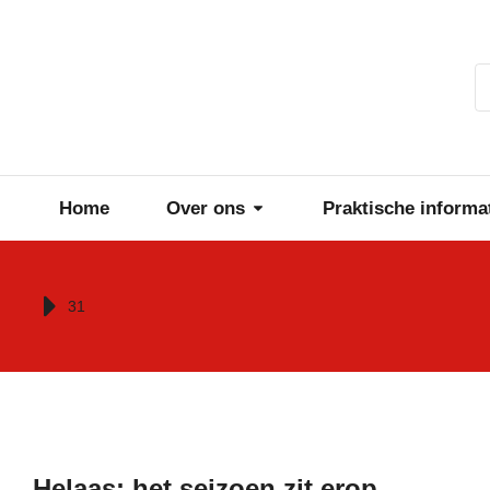
Home
Over ons
Praktische informa
Je bent hier:
31
Helaas: het seizoen zit erop