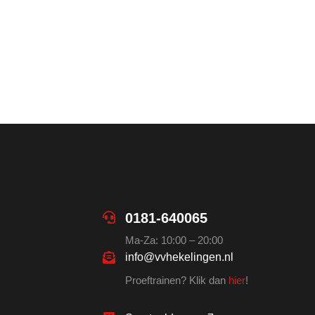
0181-640065
Ma-Za: 10:00 – 20:00
info@vvhekelingen.nl
Proeftrainen? Klik dan
hier
!