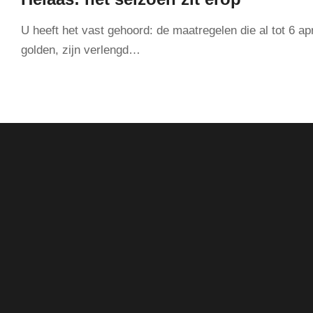
U heeft het vast gehoord: de maatregelen die al tot 6 apr
golden, zijn verlengd…