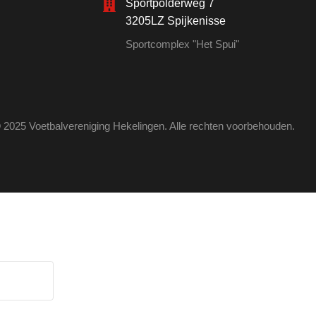
Sportpolderweg 7
3205LZ Spijkenisse
Sportcomplex "Het Spui"
 2025 Voetbalvereniging Hekelingen. Alle rechten voorbehouden.