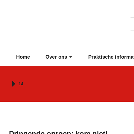
Home
Over ons
Praktische informa
Je bent hier:
14
Dringende oproep: kom niet!