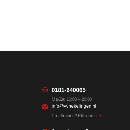
0181-640065
Ma-Za: 10:00 – 20:00
info@vvhekelingen.nl
Proeftrainen? Klik dan
hier
!