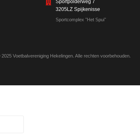
Sportpolderweg 7
3205LZ Spijkenisse
Sportcomplex "Het Spui"
 2025 Voetbalvereniging Hekelingen. Alle rechten voorbehouden.