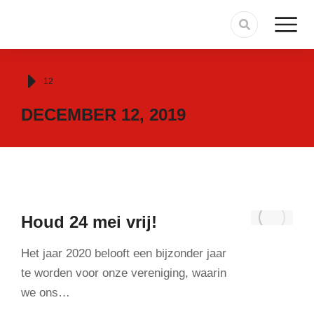
Je bent hier:
12
DECEMBER 12, 2019
Houd 24 mei vrij!
Het jaar 2020 belooft een bijzonder jaar
te worden voor onze vereniging, waarin
we ons…