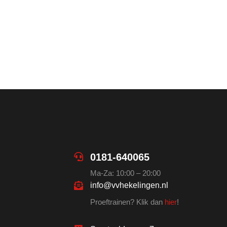
0181-640065
Ma-Za: 10:00 – 20:00
info@vvhekelingen.nl
Proeftrainen? Klik dan
hier
!