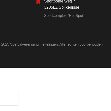
Sportpolderweg 7
3205LZ Spijkenisse
Sportcomplex "Het Spui"
 2025 Voetbalvereniging Hekelingen. Alle rechten voorbehouden.