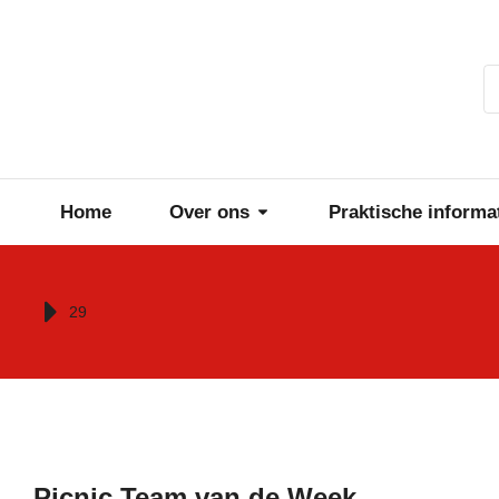
Home
Over ons
Praktische informa
Je bent hier:
29
Picnic Team van de Week