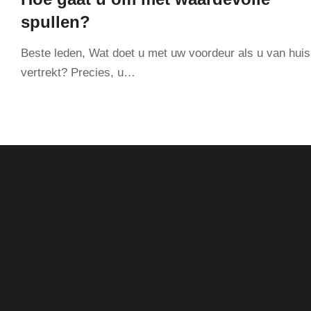
spullen?
Beste leden, Wat doet u met uw voordeur als u van huis
vertrekt? Precies, u…