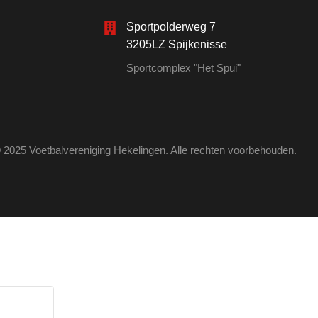
Sportpolderweg 7
3205LZ Spijkenisse
Sportcomplex "Het Spui"
 2025 Voetbalvereniging Hekelingen. Alle rechten voorbehouden.