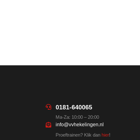
0181-640065
Ma-Za: 10:00 – 20:00
info@vvhekelingen.nl
Proeftrainen? Klik dan
hier
!