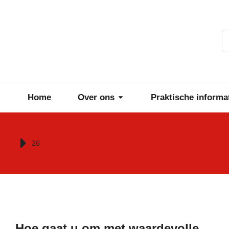
Home
Over ons
Praktische informa
Je bent hier:
26
Hoe gaat u om met waardevolle