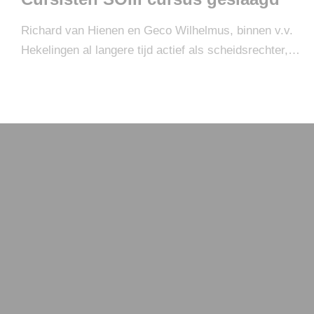
Richard van Hienen en Geco Wilhelmus, binnen v.v.
Hekelingen al langere tijd actief als scheidsrechter,…