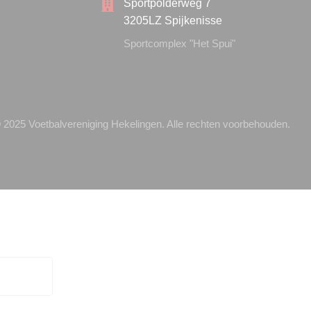
Sportpolderweg 7
3205LZ Spijkenisse
Sportcomplex "Het Spui"
 2025 Voetbalvereniging Hekelingen. Alle rechten voorbehouden.