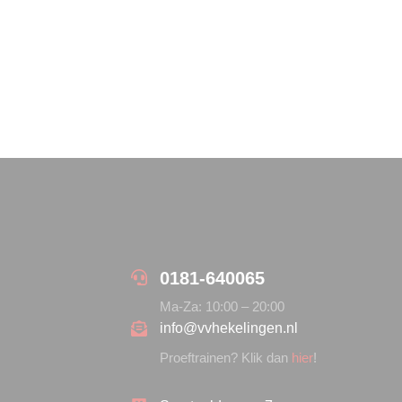
0181-640065
Ma-Za: 10:00 – 20:00
info@vvhekelingen.nl
Proeftrainen? Klik dan
hier
!