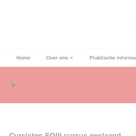
Home
Over ons
Praktische informa
Je bent hier:
11
Cursisten SOIII cursus geslaagd