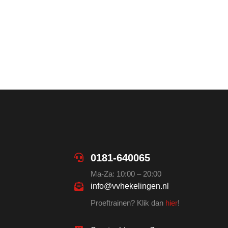
0181-640065
Ma-Za: 10:00 – 20:00
info@vvhekelingen.nl
Proeftrainen? Klik dan
hier
!