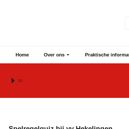
Home
Over ons
Praktische informa
Je bent hier:
24
Spelregelquiz bij vv Hekelingen