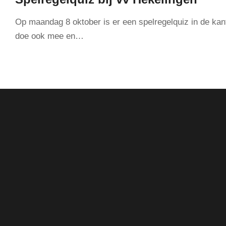
Op maandag 8 oktober is er een spelregelquiz in de kan
doe ook mee en…