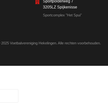
Sportpolderweg 7
3205LZ Spijkenisse
Sportcomplex "Het Spui"
 2025 Voetbalvereniging Hekelingen. Alle rechten voorbehouden.