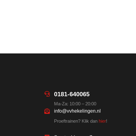
0181-640065
Ma-Za: 10:00 – 20:00
info@vvhekelingen.nl
Proeftrainen? Klik dan
hier
!