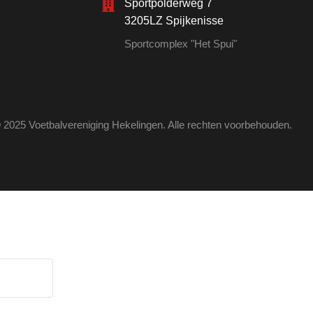
Sportpolderweg 7
3205LZ Spijkenisse
Sportcomplex "Het Spui"
 2025 Voetbalvereniging Hekelingen. Alle rechten voorbehouden.