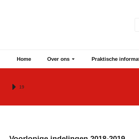
Home
Over ons
Praktische informa
Je bent hier:
19
Voorlopige indelingen 2018-2019