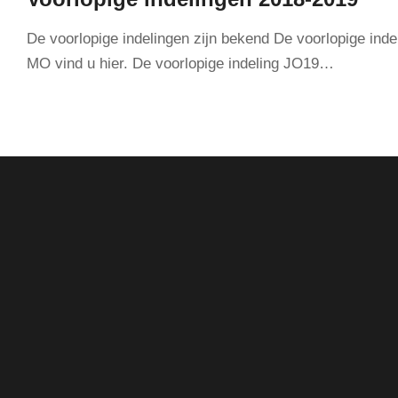
De voorlopige indelingen zijn bekend De voorlopige inde
MO vind u hier. De voorlopige indeling JO19…