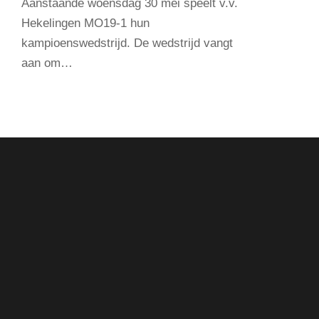
Aanstaande woensdag 30 mei speelt v.v.
Hekelingen MO19-1 hun
kampioenswedstrijd. De wedstrijd vangt
aan om…