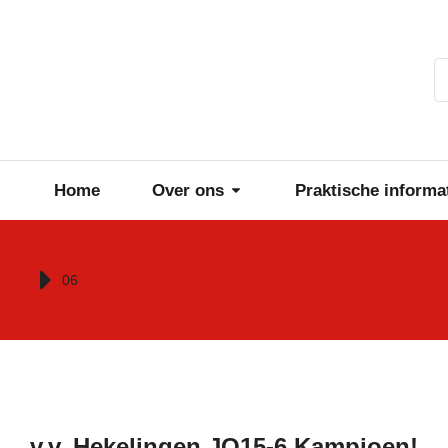
Home
Over ons
Praktische informa
Je bent hier:
06
v.v. Hekelingen JO15-6 Kampioen!