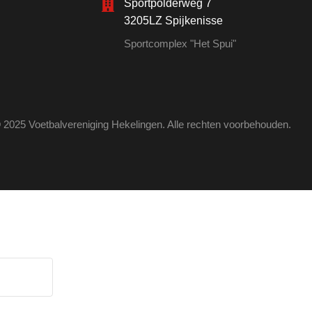
Sportpolderweg 7
3205LZ Spijkenisse
Sportcomplex "Het Spui"
 2025 Voetbalvereniging Hekelingen. Alle rechten voorbehouden.