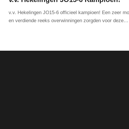
v.v. Hekelingen JO15-6 officieel kampioen! Een zeer mo
en verdiende reeks overwinningen zorgden voor deze…