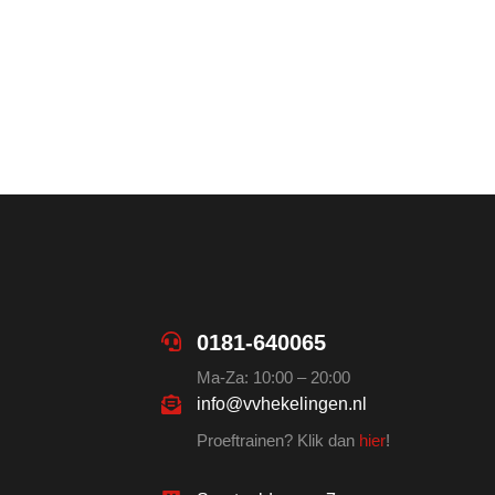
0181-640065
Ma-Za: 10:00 – 20:00
info@vvhekelingen.nl
Proeftrainen? Klik dan
hier
!