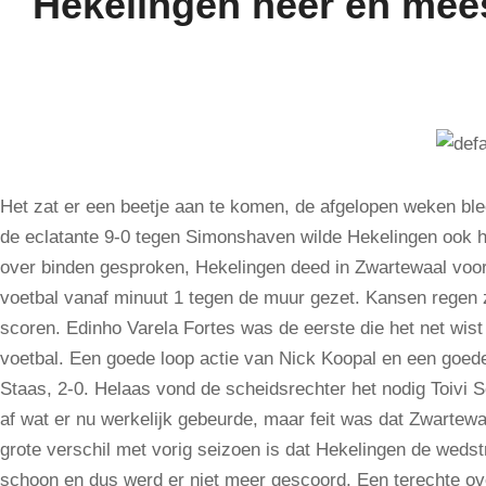
Hekelingen heer en mees
Het zat er een beetje aan te komen, de afgelopen weken ble
de eclatante 9-0 tegen Simonshaven wilde Hekelingen ook 
over binden gesproken, Hekelingen deed in Zwartewaal voo
voetbal vanaf minuut 1 tegen de muur gezet. Kansen regen z
scoren. Edinho Varela Fortes was de eerste die het net wist 
voetbal. Een goede loop actie van Nick Koopal en een goed
Staas, 2-0. Helaas vond de scheidsrechter het nodig Toivi S
af wat er nu werkelijk gebeurde, maar feit was dat Zwartew
grote verschil met vorig seizoen is dat Hekelingen de wedstr
schoon en dus werd er niet meer gescoord. Een terechte ov