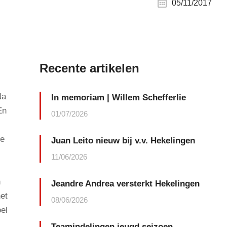
05/11/2017
Recente artikelen
Na
In memoriam | Willem Schefferlie
En
01/07/2026
te
Juan Leito nieuw bij v.v. Hekelingen
11/06/2026
h
Jeandre Andrea versterkt Hekelingen
et
08/06/2026
oel
Teamindelingen jeugd seizoen