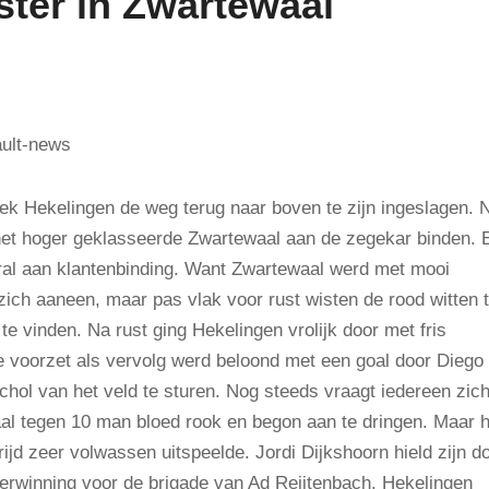
ter in Zwartewaal
ek Hekelingen de weg terug naar boven te zijn ingeslagen. 
het hoger geklasseerde Zwartewaal aan de zegekar binden. 
ral aan klantenbinding. Want Zwartewaal werd met mooi
ich aaneen, maar pas vlak voor rust wisten de rood witten 
te vinden. Na rust ging Hekelingen vrolijk door met fris
e voorzet als vervolg werd beloond met een goal door Diego
chol van het veld te sturen. Nog steeds vraagt iedereen zic
aal tegen 10 man bloed rook en begon aan te dringen. Maar h
ijd zeer volwassen uitspeelde. Jordi Dijkshoorn hield zijn d
erwinning voor de brigade van Ad Reijtenbach. Hekelingen