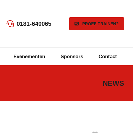
0181-640065
PROEF TRAINEN?
Evenementen
Sponsors
Contact
NEWS