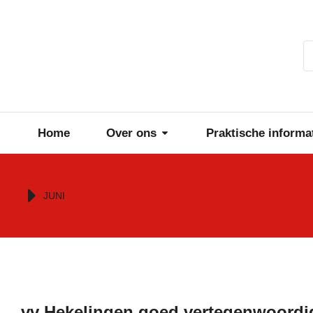
Home
Over ons
Praktische informa
Je bent hier:
JUNI
vv Hekelingen goed vertegenwoordi