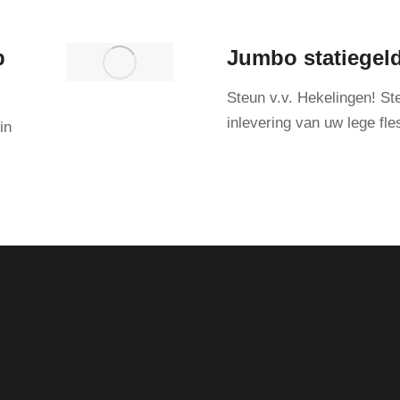
p
Jumbo statiegeld
Steun v.v. Hekelingen! St
inlevering van uw lege fl
in