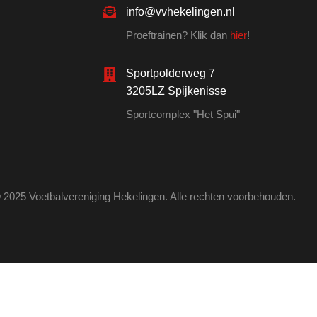
info@vvhekelingen.nl
Proeftrainen? Klik dan
hier
!
Sportpolderweg 7
3205LZ Spijkenisse
Sportcomplex "Het Spui"
 2025 Voetbalvereniging Hekelingen. Alle rechten voorbehouden.