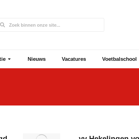
tie
Nieuws
Vacatures
Voetbalschool
gd
vv Hekelingen vo