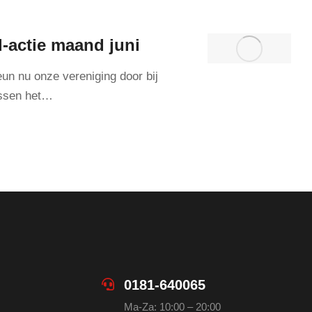
-actie maand juni
eun nu onze vereniging door bij
essen het…
0181-640065
Ma-Za: 10:00 – 20:00