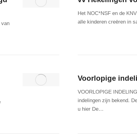
Het NOC*NSF en de KNVB 
alle kinderen creëren in
e van
Voorlopige indel
VOORLOPIGE INDELING 2
indelingen zijn bekend. D
e
u hier De…