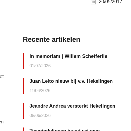
20/05/2017
Recente artikelen
In memoriam | Willem Schefferlie
01/07/2026
e
et
Juan Leito nieuw bij v.v. Hekelingen
11/06/2026
Jeandre Andrea versterkt Hekelingen
08/06/2026
en
Teamindelingen jeugd seizoen