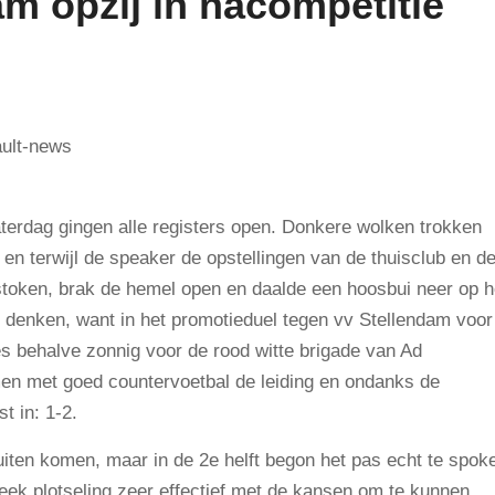
am opzij in nacompetitie
erdag gingen alle registers open. Donkere wolken trokken
 en terwijl de speaker de opstellingen van de thuisclub en d
stoken, brak de hemel open en daalde een hoosbui neer op h
 denken, want in het promotieduel tegen vv Stellendam voor
lles behalve zonnig voor de rood witte brigade van Ad
en met goed countervoetbal de leiding en ondanks de
t in: 1-2.
iten komen, maar in de 2e helft begon het pas echt te spok
eek plotseling zeer effectief met de kansen om te kunnen