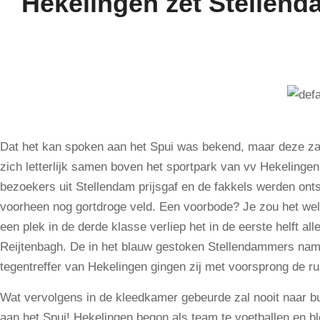
Hekelingen zet Stellend
Dat het kan spoken aan het Spui was bekend, maar deze zat
zich letterlijk samen boven het sportpark van vv Hekelingen
bezoekers uit Stellendam prijsgaf en de fakkels werden ont
voorheen nog gortdroge veld. Een voorbode? Je zou het wel
een plek in de derde klasse verliep het in de eerste helft a
Reijtenbagh. De in het blauw gestoken Stellendammers nam
tegentreffer van Hekelingen gingen zij met voorsprong de rus
Wat vervolgens in de kleedkamer gebeurde zal nooit naar bu
aan het Spui! Hekelingen begon als team te voetballen en bl