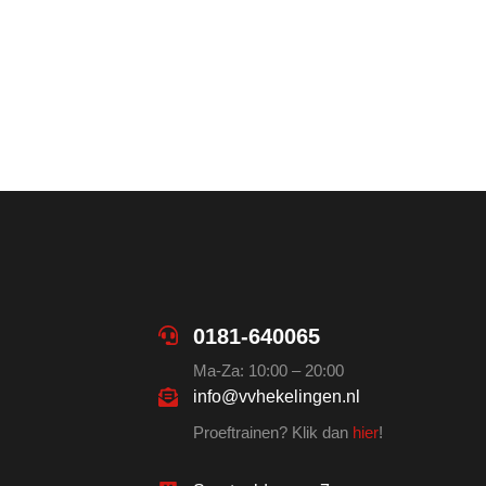
0181-640065
Ma-Za: 10:00 – 20:00
info@vvhekelingen.nl
Proeftrainen? Klik dan
hier
!