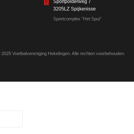
Sportpolderweg 7
3205LZ Spijkenisse
Sportcomplex "Het Spui"
 2025 Voetbalvereniging Hekelingen. Alle rechten voorbehouden.