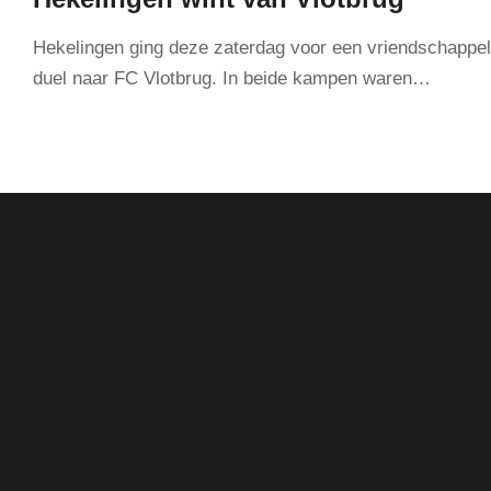
Hekelingen ging deze zaterdag voor een vriendschappel
duel naar FC Vlotbrug. In beide kampen waren…