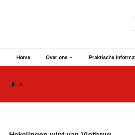
Home
Over ons
Praktische informa
Je bent hier:
26
Hekelingen wint van Vlotbrug